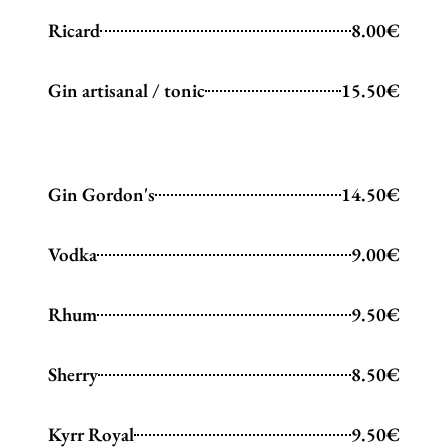
Ricard
8.00€
Gin artisanal / tonic
15.50€
Gin Gordon's
14.50€
Vodka
9.00€
Rhum
9.50€
Sherry
8.50€
Kyrr Royal
9.50€