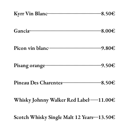
Kyrr Vin Blanc
8.50€
Gancia
8.00€
Picon vin blanc
9.80€
Pisang orange
9.50€
Pineau Des Charentes
8.50€
Whisky Johnny Walker Red Label
11.00€
Scotch Whisky Single Malt 12 Years
13.50€