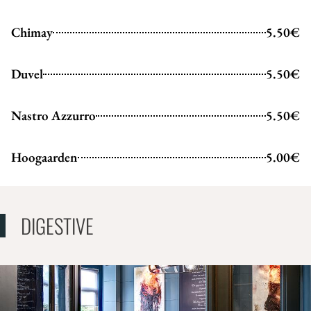
Chimay
5.50€
Duvel
5.50€
Nastro Azzurro
5.50€
Hoogaarden
5.00€
DIGESTIVE