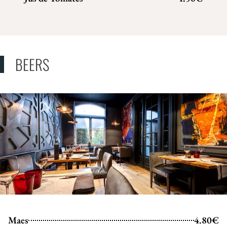
BEERS
Maes
4.80€