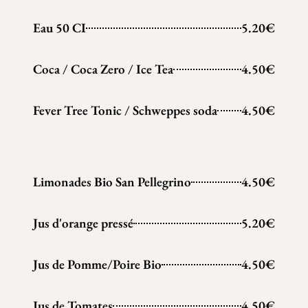
Eau 50 CI
5.20€
Coca / Coca Zero / Ice Tea
4.50€
Fever Tree Tonic / Schweppes soda
4.50€
Limonades Bio San Pellegrino
4.50€
Jus d'orange pressé
5.20€
Jus de Pomme/Poire Bio
4.50€
Jus de Tomates
4.50€