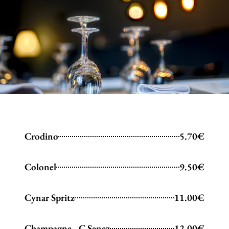
Crodino
5.70€
Colonel
9.50€
Cynar Spritz
11.00€
Champagne - C Senez
12.00€