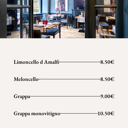
Limoncello d Amalfi
8.50€
Meloncello
8.50€
Grappa
9.00€
Grappa monovitigno
10.50€